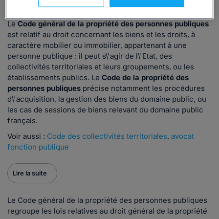
En bref
Le
Code général de la propriété des personnes publiques
est relatif au droit concernant les biens et les droits, à
caractère mobilier ou immobilier, appartenant à une
personne publique : il peut s\'agir de l\'Etat, des
collectivités territoriales et leurs groupements, ou les
établissements publics. Le
Code de la propriété des
personnes publiques
précise notamment les procédures
d\'acquisition, la gestion des biens du domaine public, ou
les cas de sessions de biens relevant du domaine public
français.
Voir aussi :
Code des collectivités territoriales
,
avocat
fonction publique
Lire la suite
Le Code général de la propriété des personnes publiques
regroupe les lois relatives au droit général de la propriété