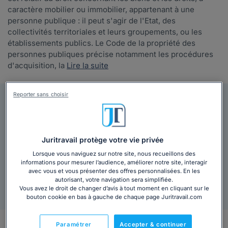
caractère mobilier ou immobilier, appartenant à une
personne publique : il peut s'agir de l'Etat, des
collectivités territoriales et leurs groupements, ou les
établissements publics. Le Code de la propriété des
personnes publiques précise notamment les procédures
d'acquisition, la
Lire la suite
Reporter sans choisir
9,38€ HT
Votre Code général de la propriété des personnes
publiques au format PDF inclut :
Juritravail protège votre vie privée
Index clair et pratique
Lorsque vous naviguez sur notre site, nous recueillons des
10 idées reçues en droit du travail
informations pour mesurer l’audience, améliorer notre site, interagir
avec vous et vous présenter des offres personnalisées. En les
autorisant, votre navigation sera simplifiée.
Ajouter au panier
Vous avez le droit de changer d’avis à tout moment en cliquant sur le
bouton cookie en bas à gauche de chaque page Juritravail.com
Paramétrer
Accepter & continuer