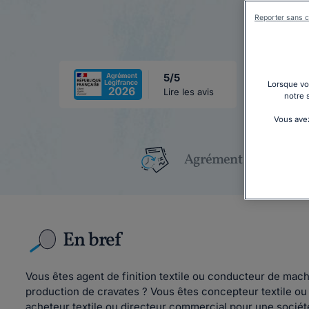
Reporter sans c
5/5
Lorsque vou
Lire les avis
notre 
Vous avez
Agrément Légifrance
En bref
Vous êtes agent de finition textile ou conducteur de mac
production de cravates ? Vous êtes concepteur textile ou 
acheteur textile ou directeur commercial pour une sociét