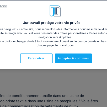
3€ TTC
cm)
Garantie à jour au 08
hoisir
Imprimé le jour de l'a
Livre + PDF
Expédition en 24/48h
Chronopost
30,60€ TTC
Juritravail protège votre vie privée
s naviguez sur notre site, nous recueillons des informations pour mesurer l’audie
site, interagir avec vous et vous présenter des offres personnalisées. En les autoris
navigation sera simplifiée.
 le droit de changer d’avis à tout moment en cliquant sur le bouton cookie en bas
chaque page Juritravail.com
Fabriqué en France
Paramétrer
Accepter & continuer
hine de conditionnement textile dans une usine de
coloriste textile dans une usine de parapluies ? Vous êtes
é de commercialisation de vêtements de nuit ?