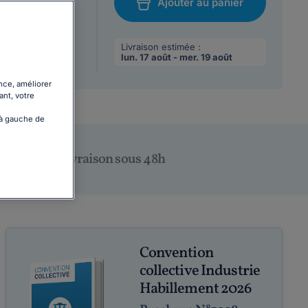
Ajouter au panier
/08/2026
chat
 max par
Livraison estimée :
lun. 17 août - mer. 19 août
nce, améliorer
ant, votre
 à gauche de
Livraison sous 48h
Convention
collective Industrie
Habillement 2026