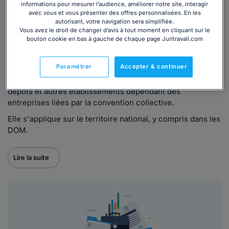
informations pour mesurer l’audience, améliorer notre site, interagir
de cartonnage
(brochure JO n°3135, IDCC 489), vise
avec vous et vous présenter des offres personnalisées. En les
notamment les activités de fabrication d'emballages en
autorisant, votre navigation sera simplifiée.
carton ondulé, de cartonnage pour la photo, de
Vous avez le droit de changer d’avis à tout moment en cliquant sur le
bouton cookie en bas à gauche de chaque page Juritravail.com
cartonnage de bureau, magasin et classement.
Elle s'applique également aux salariés à domicile
Paramétrer
Accepter & continuer
employés dans ces entreprises ainsi qu'au personnel des
usines, sièges sociaux, administratifs ou commerciaux, les
dépôts et autres établissements dépendant des
entreprises liées par la convention collective.
Elle s'applique sur le territoire national, y compris dans les
DOM.
Lire la suite