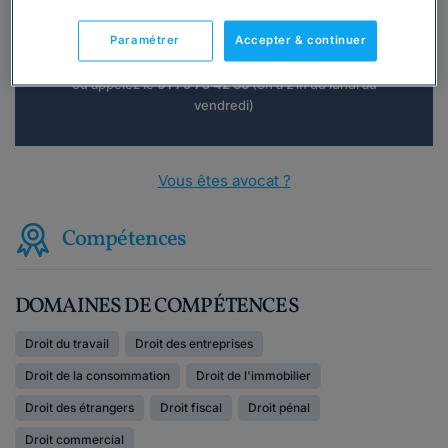
Consulter immédiatement
Paramétrer
Accepter & continuer
ou appelez le
01 75 75 42 33
(8h à 21h du lundi au
vendredi)
Vous êtes avocat ?
Compétences
DOMAINES DE COMPÉTENCES
Droit du travail
Droit des entreprises
Droit de la consommation
Droit de l'immobilier
Droit des étrangers
Droit fiscal
Droit pénal
Droit commercial