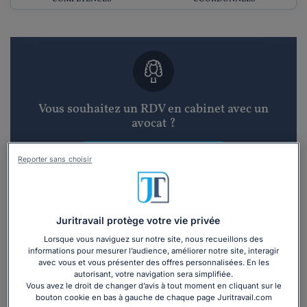
Vous souhaitez un RDV en cabinet avec un
avocat ?
Recevoir des devis d'avocats
Reporter sans choisir
3 devis en 48h
Juritravail protège votre vie privée
Lorsque vous naviguez sur notre site, nous recueillons des
informations pour mesurer l’audience, améliorer notre site, interagir
avec vous et vous présenter des offres personnalisées. En les
autorisant, votre navigation sera simplifiée.
Vous souhaitez une consultation par
Vous avez le droit de changer d’avis à tout moment en cliquant sur le
téléphone ?
bouton cookie en bas à gauche de chaque page Juritravail.com