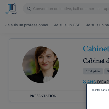
Je suis un
professionnel
Je suis un
CSE
Je suis un
pa
Cabine
Cabinet d
Droit pénal
D
8
ANS
D'EX
Reporter sans c
PRÉSENTATION
COMP