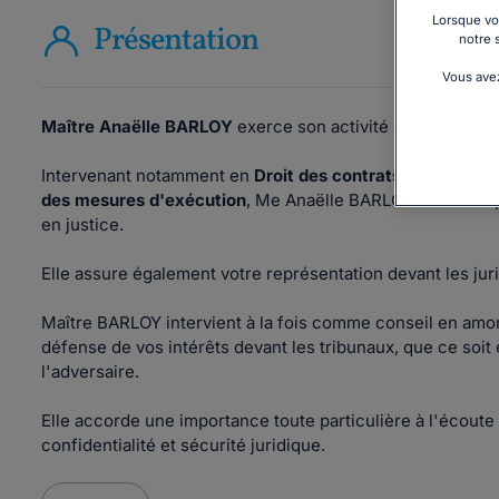
Lorsque vou
Présentation
notre 
Vous avez
Maître Anaëlle BARLOY
exerce son activité d'avocat à A
Intervenant notamment en
Droit des contrats
, du
crédit 
des mesures d'exécution
, Me Anaëlle BARLOY assure aupr
en justice.
Elle assure également votre représentation devant les jur
Maître BARLOY intervient à la fois comme conseil en amon
défense de vos intérêts devant les tribunaux, que ce soi
l'adversaire.
Elle accorde une importance toute particulière à l'écoute e
confidentialité et sécurité juridique.