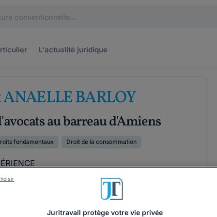
rticulier
L'actualité
juridique
t ANAELLE BARLOY
'avocats au barreau d'Amiens
roits fondamentaux
Droit de la consommation
PÉRIENCE
hoisir
ÉTENCES
COORDONNÉES
Juritravail protège votre vie privée