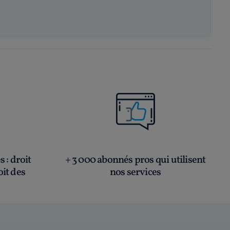
és
: droit
+ 3 000 abonnés pros qui utilisent
oit des
nos services