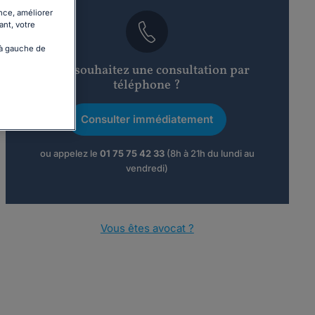
nce, améliorer
ant, votre
 à gauche de
Vous souhaitez une consultation par
téléphone ?
Consulter immédiatement
ou appelez le
01 75 75 42 33
(8h à 21h du lundi au
vendredi)
Vous êtes avocat ?