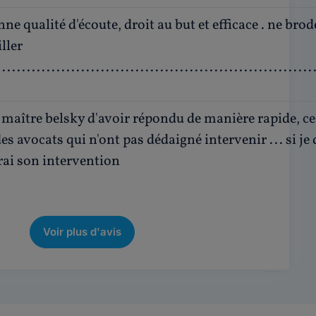
ne qualité d'écoute, droit au but et efficace . ne bro
ller
................................................................
 maître belsky d'avoir répondu de manière rapide, ce q
es avocats qui n'ont pas dédaigné intervenir ... si je d
erai son intervention
Voir plus d'avis