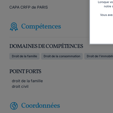
Lorsque vou
notre 
CAPA CRFP de PARIS
Vous avez
Compétences
DOMAINES DE COMPÉTENCES
Droit de la famille
Droit de la consommation
Droit de l'immobil
POINT FORTS
droit de la famille
droit civil
Coordonnées