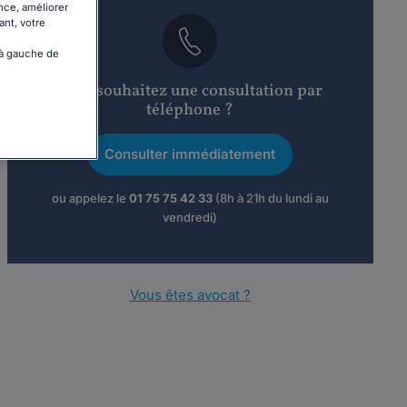
nce, améliorer
ant, votre
 à gauche de
Vous souhaitez une consultation par
téléphone ?
Consulter immédiatement
ou appelez le
01 75 75 42 33
(8h à 21h du lundi au
vendredi)
Vous êtes avocat ?