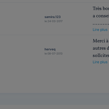
Très bon
a consei
samira.123
le 24-03-2017
.........
Lire plus
Merci à
autres d
herveq
le 08-07-2013
sollcit
Lire plus