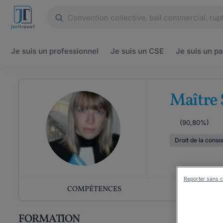
Je suis un
professionnel
Je suis un
CSE
Je suis un
pa
Maître 
(90,80%)
Droit de la cons
Reporter sans c
COMPÉTENCES
C
FORMATION