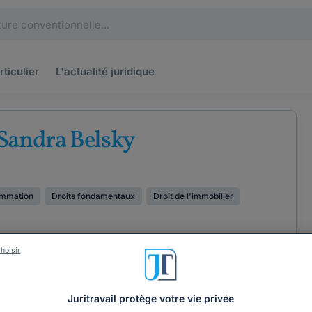
rticulier
L'actualité
juridique
Sandra Belsky
ommation
Droits fondamentaux
Droit de l'immobilier
hoisir
OORDONNÉES
AVIS
Juritravail protège votre vie privée