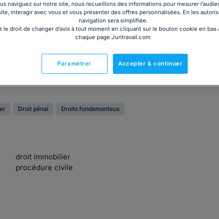
s naviguez sur notre site, nous recueillons des informations pour mesurer l’audie
site, interagir avec vous et vous présenter des offres personnalisées. En les autoris
navigation sera simplifiée.
 le droit de changer d’avis à tout moment en cliquant sur le bouton cookie en bas
chaque page Juritravail.com
Paramétrer
Accepter & continuer
ier
Droit pénal
Droits fondamentaux
droit immobilier
procédure civile