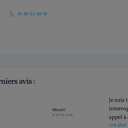
01 45 53 49 19
niers avis :
Je suis 
interrog
flitox01
le 30-10-2018
appel à
Lire plus