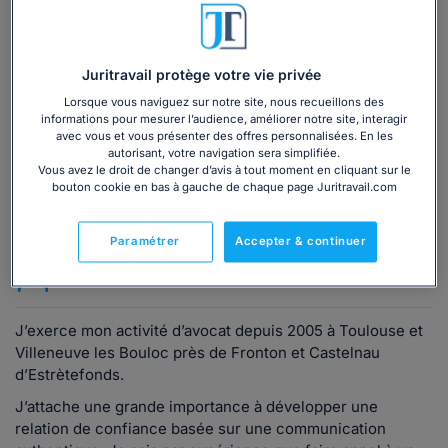
Vous souhaitez une consultation par
téléphone ?
Consulter immédiatement
Juritravail protège votre vie privée
Lorsque vous naviguez sur notre site, nous recueillons des
informations pour mesurer l’audience, améliorer notre site, interagir
ou appelez le
01 75 75 42 33
(8h à 21h du lundi au
avec vous et vous présenter des offres personnalisées. En les
vendredi)
autorisant, votre navigation sera simplifiée.
Vous avez le droit de changer d’avis à tout moment en cliquant sur le
bouton cookie en bas à gauche de chaque page Juritravail.com
Vous êtes avocat ?
Paramétrer
Accepter & continuer
Présentation
J’exerce mon activité d’avocat depuis 2005 à Toulouse et
Villeneuve les Bouloc près de Fronton et Castelnau
d’Estrètefonds.
J’attache une grande importance à développer une
relation de confiance basée sur une communication