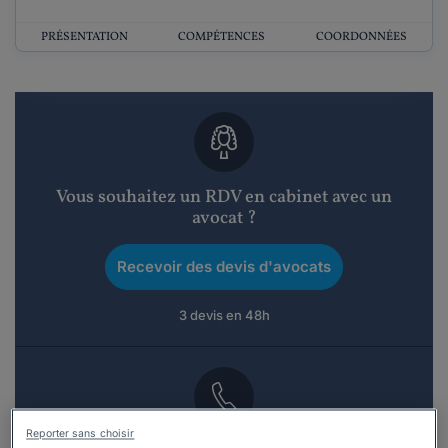
PRÉSENTATION
COMPÉTENCES
COORDONNÉES
Vous souhaitez un RDV en cabinet avec un
avocat ?
Recevoir des devis d'avocats
3 devis en 48h
Reporter sans choisir