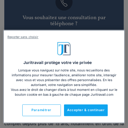
Vous souhaitez une consultation par
téléphone ?
Consulter immédiatement
Reporter sans choisir
ou appelez le
01 75 75 42 33
(8h à 21h du lundi au
vendredi)
Juritravail protège votre vie privée
Lorsque vous naviguez sur notre site, nous recueillons des
informations pour mesurer l’audience, améliorer notre site, interagir
Vous êtes avocat ?
avec vous et vous présenter des offres personnalisées. En les
autorisant, votre navigation sera simplifiée.
Vous avez le droit de changer d’avis à tout moment en cliquant sur le
Présentation
bouton cookie en bas à gauche de chaque page Juritravail.com
Paramétrer
Accepter & continuer
Le cabinet de Maître Maud BERTRAND situé à AIX-EN-
PROVENCE, apporte un service juridique et judiciaire
complet depuis plus de 15 ans, notamment en droit de la