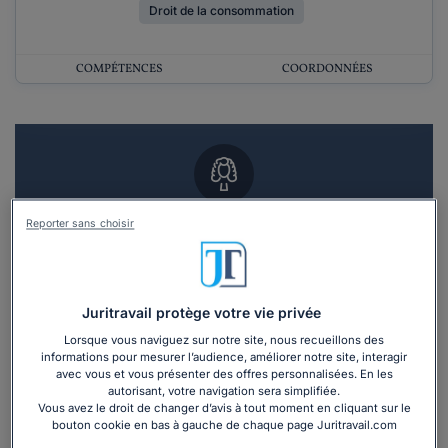
Droit de la consommation
COMPÉTENCES
COORDONNÉES
Vous souhaitez un RDV en cabinet avec un
Reporter sans choisir
avocat ?
Recevoir des devis d'avocats
Juritravail protège votre vie privée
Lorsque vous naviguez sur notre site, nous recueillons des
3 devis en 48h
informations pour mesurer l’audience, améliorer notre site, interagir
avec vous et vous présenter des offres personnalisées. En les
autorisant, votre navigation sera simplifiée.
Vous avez le droit de changer d’avis à tout moment en cliquant sur le
bouton cookie en bas à gauche de chaque page Juritravail.com