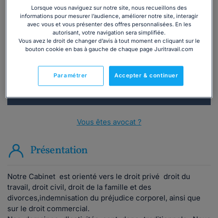
Lorsque vous naviguez sur notre site, nous recueillons des
Vous souhaitez une consultation par
informations pour mesurer l’audience, améliorer notre site, interagir
avec vous et vous présenter des offres personnalisées. En les
téléphone ?
autorisant, votre navigation sera simplifiée.
Vous avez le droit de changer d’avis à tout moment en cliquant sur le
bouton cookie en bas à gauche de chaque page Juritravail.com
Consulter immédiatement
ou appelez le
01 75 75 42 33
(8h à 21h du lundi au
Paramétrer
Accepter & continuer
vendredi)
Vous êtes avocat ?
Présentation
Notre Cabinet est orienté vers le droit privé droit du
travail, droit civil, droit de la famille et des
divorces,indemnisation du préjudice corporel, ainsi que
sur le droit commercial.