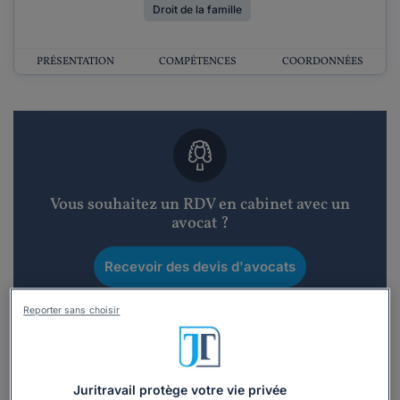
Droit de la famille
PRÉSENTATION
COMPÉTENCES
COORDONNÉES
Vous souhaitez un RDV en cabinet avec un
avocat ?
Recevoir des devis d'avocats
3 devis en 48h
Reporter sans choisir
Juritravail protège votre vie privée