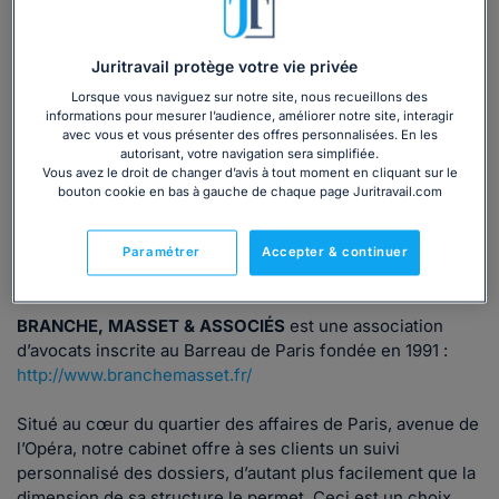
Consulter immédiatement
Juritravail protège votre vie privée
ou appelez le
01 75 75 42 33
(8h à 21h du lundi au
Lorsque vous naviguez sur notre site, nous recueillons des
vendredi)
informations pour mesurer l’audience, améliorer notre site, interagir
avec vous et vous présenter des offres personnalisées. En les
autorisant, votre navigation sera simplifiée.
Vous avez le droit de changer d’avis à tout moment en cliquant sur le
bouton cookie en bas à gauche de chaque page Juritravail.com
Vous êtes avocat ?
Paramétrer
Accepter & continuer
Présentation
BRANCHE, MASSET & ASSOCIÉS
est une association
d’avocats inscrite au Barreau de Paris fondée en 1991 :
http://www.branchemasset.fr/
Situé au cœur du quartier des affaires de Paris, avenue de
l’Opéra, notre cabinet offre à ses clients un suivi
personnalisé des dossiers, d’autant plus facilement que la
dimension de sa structure le permet. Ceci est un choix