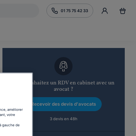
01 75 75 42 33
Vous souhaitez un RDV en cabinet avec un
avocat ?
Recevoir des devis d'avocats
nce, améliorer
ant, votre
3 devis en 48h
 à gauche de