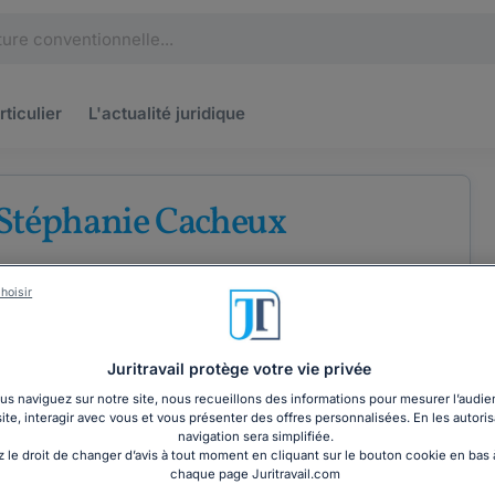
rticulier
L'actualité
juridique
Stéphanie Cacheux
u barreau de Saint-Quentin
hoisir
roit de la santé
Droit des assurances
Juritravail protège votre vie privée
s naviguez sur notre site, nous recueillons des informations pour mesurer l’audie
COORDONNÉES
site, interagir avec vous et vous présenter des offres personnalisées. En les autoris
navigation sera simplifiée.
 le droit de changer d’avis à tout moment en cliquant sur le bouton cookie en bas
chaque page Juritravail.com