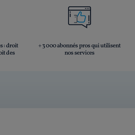
és
: droit
+ 3 000 abonnés pros qui utilisent
oit des
nos services