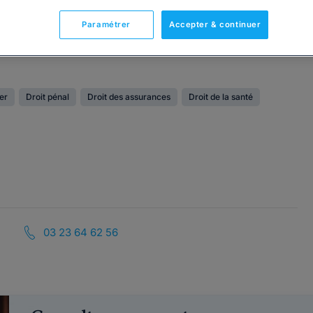
Paramétrer
Accepter & continuer
ier
Droit pénal
Droit des assurances
Droit de la santé
03 23 64 62 56