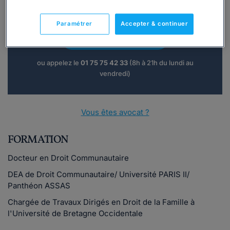
Vous souhaitez une consultation par
téléphone ?
Paramétrer
Accepter & continuer
Consulter immédiatement
ou appelez le
01 75 75 42 33
(8h à 21h du lundi au
vendredi)
Vous êtes avocat ?
FORMATION
Docteur en Droit Communautaire
DEA de Droit Communautaire/ Université PARIS II/
Panthéon ASSAS
Chargée de Travaux Dirigés en Droit de la Famille à
l'Université de Bretagne Occidentale