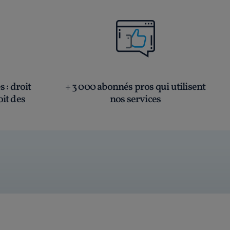
és
: droit
+ 3 000 abonnés pros qui utilisent
oit des
nos services