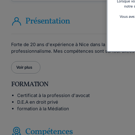
Lorsque vou
notre 
Vous avez
Présentation
Forte de 20 ans d'expérience à Nice dans la profession d'
professionnalisme. Mes compétences sont surtout axées da
Voir plus
FORMATION
Certificat à la profession d'avocat
D.E.A en droit privé
formation à la Médiation
Compétences