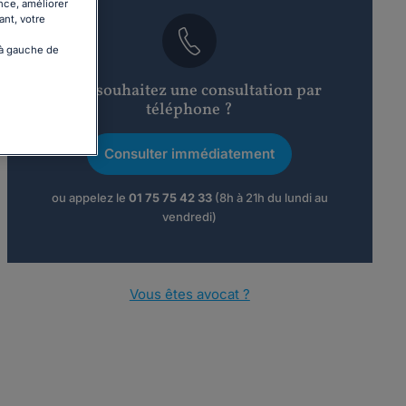
nce, améliorer
ant, votre
 à gauche de
Vous souhaitez une consultation par
téléphone ?
Consulter immédiatement
ou appelez le
01 75 75 42 33
(8h à 21h du lundi au
vendredi)
Vous êtes avocat ?