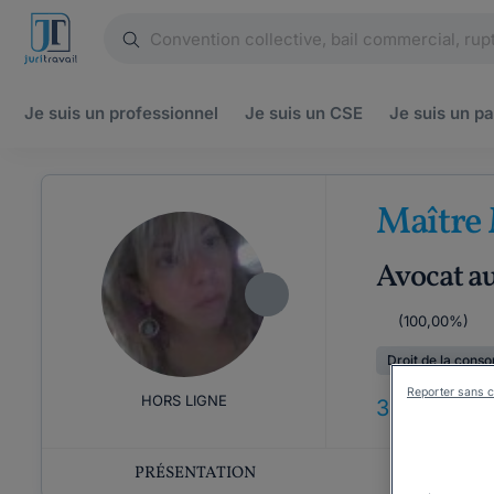
Je suis un
professionnel
Je suis un
CSE
Je suis un
pa
Maître
Avocat au
(100,00%)
Droit de la cons
Reporter sans c
HORS LIGNE
33
ANS
D'E
PRÉSENTATION
COMP