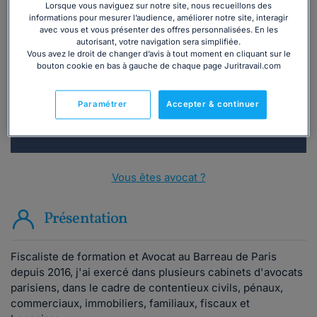
Lorsque vous naviguez sur notre site, nous recueillons des
informations pour mesurer l’audience, améliorer notre site, interagir
Vous souhaitez une consultation par
avec vous et vous présenter des offres personnalisées. En les
téléphone ?
autorisant, votre navigation sera simplifiée.
Vous avez le droit de changer d’avis à tout moment en cliquant sur le
bouton cookie en bas à gauche de chaque page Juritravail.com
Consulter immédiatement
Paramétrer
Accepter & continuer
ou appelez le
01 75 75 42 33
(8h à 21h du lundi au
vendredi)
Vous êtes avocat ?
Présentation
Fiscaliste de formation et Avocat au Barreau de Paris
depuis 2016, j'ai exercé dans plusieurs cabinets d'avocats
parisiens, dans le cadre de contentieux civils, pénaux,
commerciaux, immobiliers, familiaux, fiscaux et