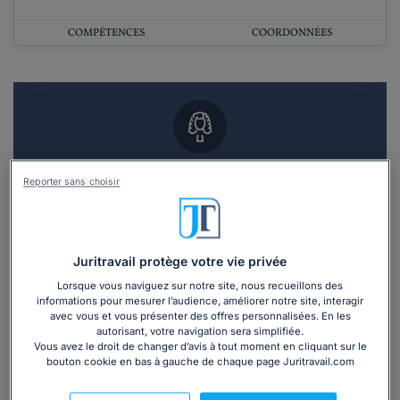
COMPÉTENCES
COORDONNÉES
Vous souhaitez un RDV en cabinet avec un
Reporter sans choisir
avocat ?
Recevoir des devis d'avocats
Juritravail protège votre vie privée
3 devis en 48h
Lorsque vous naviguez sur notre site, nous recueillons des
informations pour mesurer l’audience, améliorer notre site, interagir
avec vous et vous présenter des offres personnalisées. En les
autorisant, votre navigation sera simplifiée.
Vous avez le droit de changer d’avis à tout moment en cliquant sur le
bouton cookie en bas à gauche de chaque page Juritravail.com