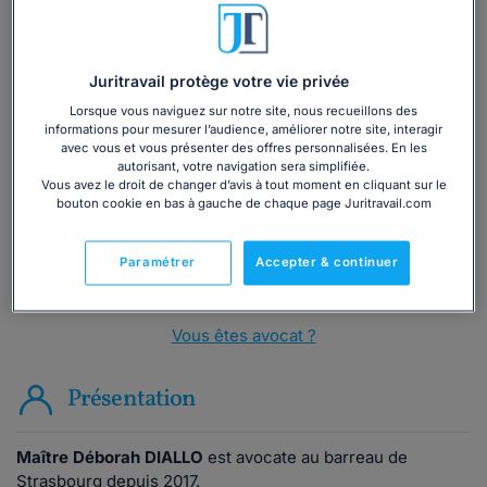
Juritravail protège votre vie privée
Vous souhaitez une consultation par
Lorsque vous naviguez sur notre site, nous recueillons des
téléphone ?
informations pour mesurer l’audience, améliorer notre site, interagir
avec vous et vous présenter des offres personnalisées. En les
autorisant, votre navigation sera simplifiée.
Consulter immédiatement
Vous avez le droit de changer d’avis à tout moment en cliquant sur le
bouton cookie en bas à gauche de chaque page Juritravail.com
ou appelez le
01 75 75 42 33
(8h à 21h du lundi au
vendredi)
Paramétrer
Accepter & continuer
Vous êtes avocat ?
Présentation
Maître Déborah DIALLO
est avocate au barreau de
Strasbourg depuis 2017.