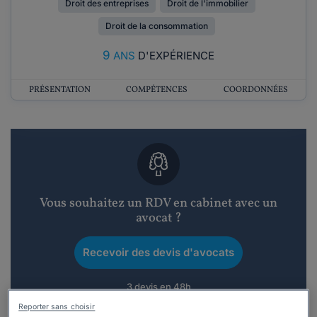
Droit des entreprises
Droit de l'immobilier
Droit de la consommation
9
ANS
D'EXPÉRIENCE
PRÉSENTATION
COMPÉTENCES
COORDONNÉES
Vous souhaitez un RDV en cabinet avec un
avocat ?
Recevoir des devis d'avocats
3 devis en 48h
Reporter sans choisir