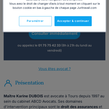
Vous avez le droit de changer d’avis à tout moment en cliquant sur le
bouton cookie en bas à gauche de chaque page Juritravail.com
Vous souhaitez une consultation par
téléphone ?
Paramétrer
Accepter & continuer
Consulter immédiatement
ou appelez le
01 75 75 42 33
(8h à 21h du lundi au
vendredi)
Vous êtes avocat ?
Présentation
Maître Karine DUBOIS
est avocate à Tours depuis 1997 au
sein du cabinet ABCD Avocats. Ses domaines
d'intervention principaux sont le
droit des assurances
et