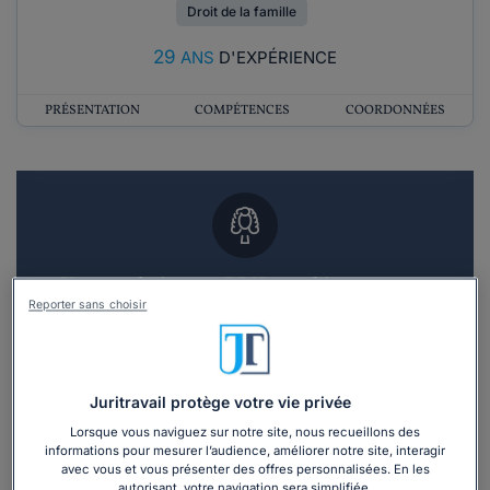
Droit de la famille
29
ANS
D'EXPÉRIENCE
PRÉSENTATION
COMPÉTENCES
COORDONNÉES
Vous souhaitez un RDV en cabinet avec un
avocat ?
Reporter sans choisir
Recevoir des devis d'avocats
Juritravail protège votre vie privée
3 devis en 48h
Lorsque vous naviguez sur notre site, nous recueillons des
informations pour mesurer l’audience, améliorer notre site, interagir
avec vous et vous présenter des offres personnalisées. En les
autorisant, votre navigation sera simplifiée.