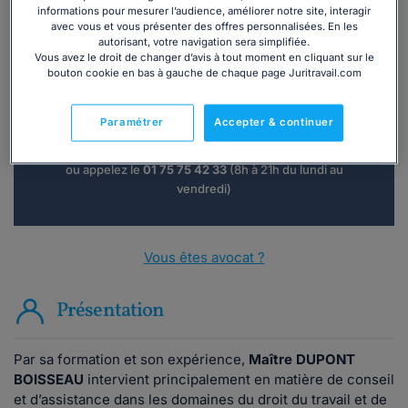
informations pour mesurer l’audience, améliorer notre site, interagir
avec vous et vous présenter des offres personnalisées. En les
autorisant, votre navigation sera simplifiée.
Vous souhaitez une consultation par
Vous avez le droit de changer d’avis à tout moment en cliquant sur le
bouton cookie en bas à gauche de chaque page Juritravail.com
téléphone ?
Paramétrer
Accepter & continuer
Consulter immédiatement
ou appelez le
01 75 75 42 33
(8h à 21h du lundi au
vendredi)
Vous êtes avocat ?
Présentation
Par sa formation et son expérience,
Maître DUPONT
BOISSEAU
intervient principalement en matière de conseil
et d’assistance dans les domaines du droit du travail et de