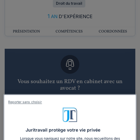
Droit du travail
1
AN
D'EXPÉRIENCE
PRÉSENTATION
COMPÉTENCES
COORDONNÉES
Vous souhaitez un RDV en cabinet avec un
avocat ?
Reporter sans choisir
Recevoir des devis d'avocats
3 devis en 48h
Juritravail protège votre vie privée
Lorsque vous naviguez sur notre site, nous recueillons des