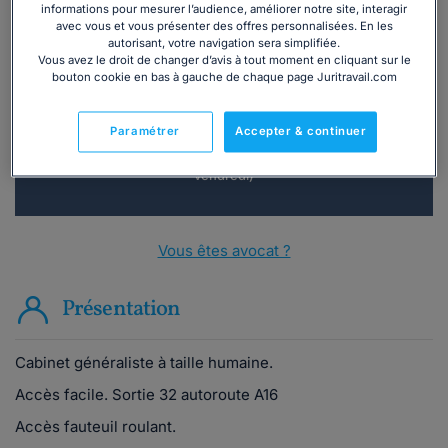
informations pour mesurer l’audience, améliorer notre site, interagir
avec vous et vous présenter des offres personnalisées. En les
Vous souhaitez une consultation par
autorisant, votre navigation sera simplifiée.
téléphone ?
Vous avez le droit de changer d’avis à tout moment en cliquant sur le
bouton cookie en bas à gauche de chaque page Juritravail.com
Consulter immédiatement
Paramétrer
Accepter & continuer
ou appelez le
01 75 75 42 33
(8h à 21h du lundi au
vendredi)
Vous êtes avocat ?
Présentation
Cabinet généraliste à taille humaine.
Accès facile. Sortie 32 autoroute A16
Accès fauteuil roulant.