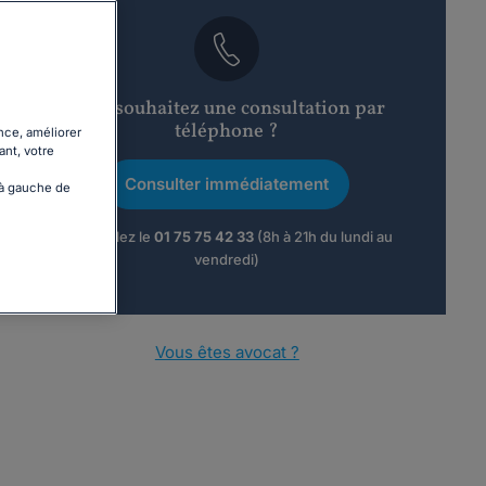
Vous souhaitez une consultation par
téléphone ?
nce, améliorer
ant, votre
Consulter immédiatement
 à gauche de
ou appelez le
01 75 75 42 33
(8h à 21h du lundi au
vendredi)
Vous êtes avocat ?