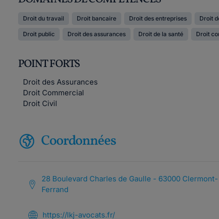
Droit du travail
Droit bancaire
Droit des entreprises
Droit d
Droit public
Droit des assurances
Droit de la santé
Droit c
POINT FORTS
Droit des Assurances
Droit Commercial
Droit Civil
Coordonnées
28 Boulevard Charles de Gaulle - 63000 Clermont-
Ferrand
https://lkj-avocats.fr/