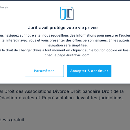
hoisir
Juritravail protège votre vie privée
s naviguez sur notre site, nous recueillons des informations pour mesurer l’audie
énéraliste et dirigée tant vers les professionnels que les
site, interagir avec vous et vous présenter des offres personnalisées. En les autoris
n droit des assurances et puis vous apporter mes compétences
navigation sera simplifiée.
 le droit de changer d’avis à tout moment en cliquant sur le bouton cookie en bas
chaque page Juritravail.com
LKJ AVOCATS, société d'Avocats pluridisciplinaires.
Paramétrer
Accepter & continuer
 couvrent la plupart des domaines du droit.
 Droit des Associations Divorce Droit bancaire Droit de la
daction d'actes et Représentation devant les juridictions,
evis gratuit.