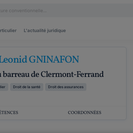
rticulier
L'actualité
juridique
 Leonid GNINAFON
u barreau de Clermont-Ferrand
lier
Droit de la santé
Droit des assurances
ÉTENCES
COORDONNÉES