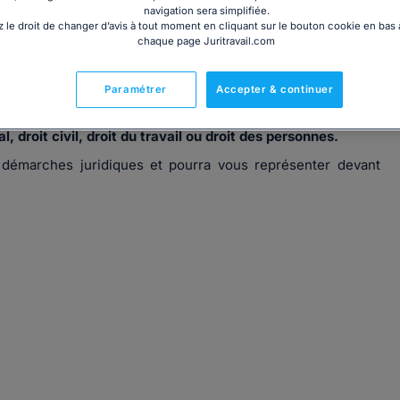
navigation sera simplifiée.
 le droit de changer d’avis à tout moment en cliquant sur le bouton cookie en bas
chaque page Juritravail.com
 Bergerac (24100).
Paramétrer
Accepter & continuer
néraliste et exerce une activité de défense et de conseil
l, droit civil, droit du travail ou droit des personnes.
 démarches juridiques et pourra vous représenter devant