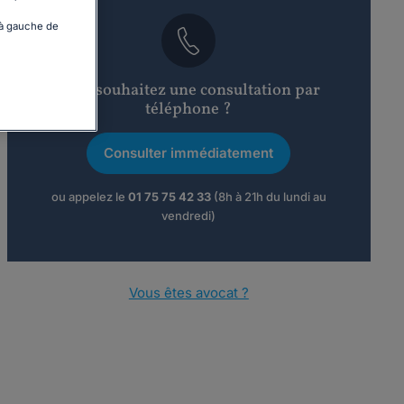
 à gauche de
Vous souhaitez une consultation par
téléphone ?
Consulter immédiatement
ou appelez le
01 75 75 42 33
(8h à 21h du lundi au
vendredi)
Vous êtes avocat ?