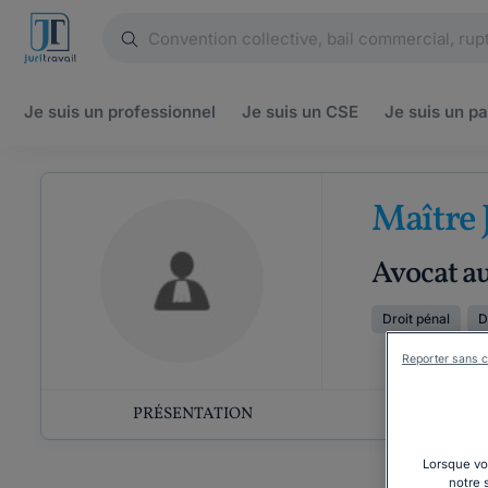
Je suis un
professionnel
Je suis un
CSE
Je suis un
pa
Maître 
Avocat au
Droit pénal
D
Reporter sans c
PRÉSENTATION
COMP
Lorsque vou
notre 