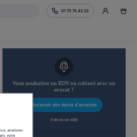
01 75 75 42 33
Vous souhaitez un RDV en cabinet avec un
avocat ?
Recevoir des devis d'avocats
3 devis en 48h
nce, améliorer
ant, votre