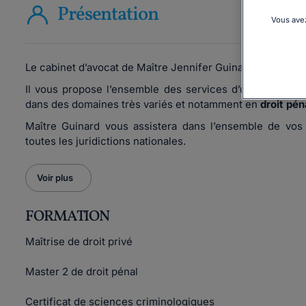
Présentation
Vous avez
Le cabinet d’avocat de Maître Jennifer Guinard se situe à
Il vous propose l’ensemble des services d’un cabinet gé
dans des domaines très variés et notamment en
droit péna
Maître Guinard vous assistera dans l’ensemble de vos
toutes les juridictions nationales.
Voir plus
FORMATION
Maîtrise de droit privé
Master 2 de droit pénal
Certificat de sciences criminologiques