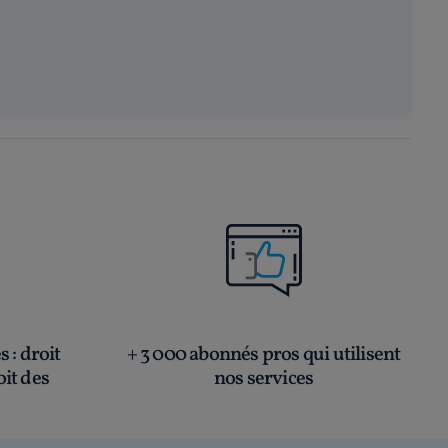
és
: droit
+ 3 000 abonnés pros qui utilisent
oit des
nos services