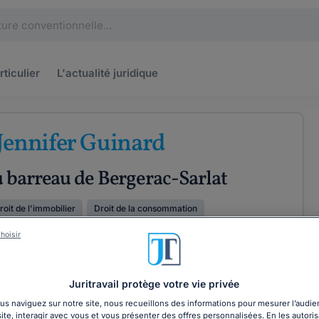
rticulier
L'actualité
juridique
Jennifer Guinard
 barreau de Bergerac-Sarlat
roit de l'immobilier
Droit de la consommation
hoisir
ÉTENCES
COORDONNÉES
Juritravail protège votre vie privée
s naviguez sur notre site, nous recueillons des informations pour mesurer l’audie
site, interagir avec vous et vous présenter des offres personnalisées. En les autoris