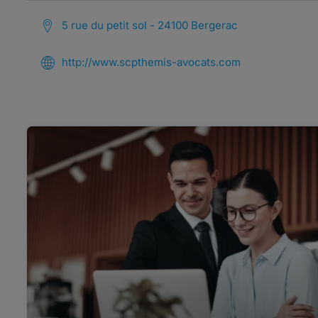
5 rue du petit sol - 24100 Bergerac
http://www.scpthemis-avocats.com