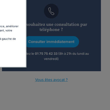
Vous souhaitez une consultation par
nce, améliorer
téléphone ?
ant, votre
 à gauche de
Consulter immédiatement
ou appelez le
01 75 75 42 33
(8h à 21h du lundi au
vendredi)
Vous êtes avocat ?