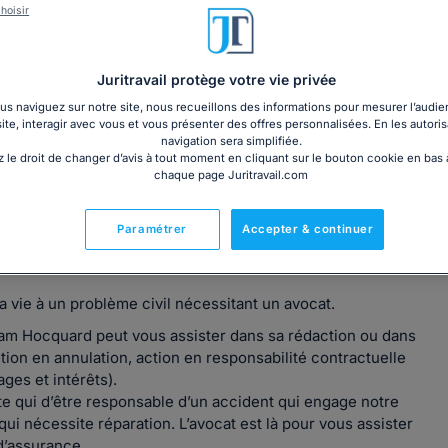
hoisir
Juritravail protège votre vie privée
s naviguez sur notre site, nous recueillons des informations pour mesurer l’audie
site, interagir avec vous et vous présenter des offres personnalisées. En les autoris
navigation sera simplifiée.
 le droit de changer d’avis à tout moment en cliquant sur le bouton cookie en bas
 ont trait à la vie d’une famille : divorce, séparation,
chaque page Juritravail.com
aire mais aussi changement de prénom ou de nom, adoption
Paramétrer
Accepter & continuer
vie à un problème civil nécessitant un avocat.
am Hocquard peut vous assister dans sa rédaction ou dans
tion en annulation, action en responsabilité contractuelle
ges et intérêts).
rte qui d’être responsable d’un accident qui engage notre
qui nécessite réparation. L’avocat est là pour vous assister
d’assurance.