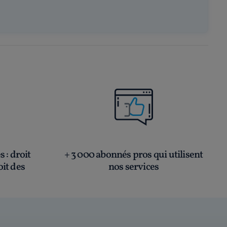
és
: droit
+ 3 000 abonnés pros qui utilisent
oit des
nos services