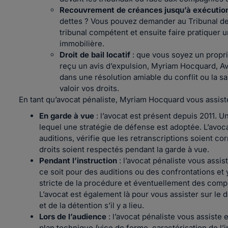
Recouvrement de créances jusqu’à exécutio
dettes ? Vous pouvez demander au Tribunal de 
tribunal compétent et ensuite faire pratiquer 
immobilière.
Droit de bail locatif
: que vous soyez un propri
reçu un avis d’expulsion, Myriam Hocquard, Av
dans une résolution amiable du conflit ou la sa
valoir vos droits.
En tant qu’avocat pénaliste, Myriam Hocquard vous assiste
En garde à vue
: l’avocat est présent depuis 2011. 
lequel une stratégie de défense est adoptée. L’avoca
auditions, vérifie que les retranscriptions soient cor
droits soient respectés pendant la garde à vue.
Pendant l’instruction
: l’avocat pénaliste vous assi
ce soit pour des auditions ou des confrontations et y
stricte de la procédure et éventuellement des compl
L’avocat est également là pour vous assister sur le d
et de la détention s’il y a lieu.
Lors de l’audience
: l’avocat pénaliste vous assiste 
plan technique (vice de forme, caractérisation de l’i