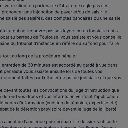
n
: votre client ou partenaire d’affaire ne règle pas ses
prononcer une injonction de payer et/ou de saisir le
une saisie des salaires, des comptes bancaires ou une saisie
étaire qui ne recouvre pas ses loyers ou un locataire qui a
ocat au barreau de Toulouse, vous assiste et vous conseille
isine du tribunal d’instance en référé ou au fond pour faire
 tout au long de la procédure pénale :
Un entretien de 30 minutes est accordé au gardé à vue dans
t pénaliste vous assiste ensuite lors de toutes vos
rectement faites par l’officier de police judiciaire et que vos
ste devant toutes les convocations du juge d’instruction que
 défend vos droits et vos intérêts en vérifiant l’application
éments d’information (audition de témoins, expertise etc).
ébat de la détention provisoire devant le juge de la liberté
en amont de l’audience pour préparer le dossier tant sur le
nfraction) que psychologique. Lors de l’audience, l’avocat