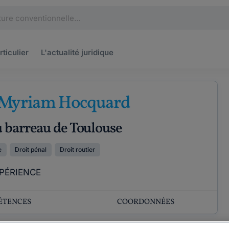
rticulier
L'actualité
juridique
 Myriam Hocquard
u barreau de Toulouse
e
Droit pénal
Droit routier
PÉRIENCE
ÉTENCES
COORDONNÉES