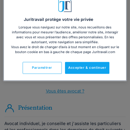
Juritravail protège votre vie privée
Vous souhaitez une consultation par
Lorsque vous naviguez sur notre site, nous recueillons des
informations pour mesurer l’audience, améliorer notre site, interagir
téléphone ?
avec vous et vous présenter des offres personnalisées. En les
autorisant, votre navigation sera simplifiée.
Vous avez le droit de changer d’avis à tout moment en cliquant sur le
Consulter immédiatement
bouton cookie en bas à gauche de chaque page Juritravail.com
ou appelez le
01 75 75 42 33
(8h à 21h du lundi au
Paramétrer
Accepter & continuer
vendredi)
Vous êtes avocat ?
Présentation
Avocat individuel, je conseille et j'assiste les particuliers
et les professionnels dans les domaines de droit suivants :