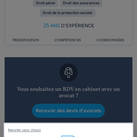
Droit pénal
Droit des assurances
Droit de la protection sociale
25
ANS
D'EXPÉRIENCE
PRÉSENTATION
COMPÉTENCES
COORDONNÉES
Vous souhaitez un RDV en cabinet avec un
avocat ?
Recevoir des devis d'avocats
3 devis en 48h
Reporter sans choisir