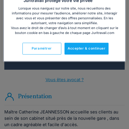
Juritravail protège votre vie privée
Lorsque vous naviguez sur notre site, nous recueillons des
informations pour mesurer l’audience, améliorer notre site, interagir
Vous souhaitez une consultation par
avec vous et vous présenter des offres personnalisées. En les
téléphone ?
autorisant, votre navigation sera simplifiée.
Vous avez le droit de changer d’avis à tout moment en cliquant sur le
bouton cookie en bas à gauche de chaque page Juritravail.com
Consulter immédiatement
Paramétrer
Accepter & continuer
ou appelez le
01 75 75 42 33
(8h à 21h du lundi au
vendredi)
Vous êtes avocat ?
Présentation
Maître Catherine JEANNESSON accueille ses clients au
sein de son cabinet situé près de la nouvelle gare , dans
un cadre agréable et facile d'accès.