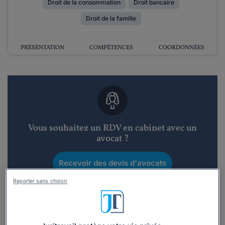
Droit de la consommation
Droit bancaire
Droit de la famille
PRÉSENTATION
COMPÉTENCES
COORDONNÉES
Vous souhaitez un RDV en cabinet avec un
avocat ?
Recevoir des devis d'avocats
Reporter sans choisir
3 devis en 48h