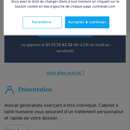
Vous avez le droit de changer d’avis à tout moment en cliquant sur le
bouton cookie en bas à gauche de chaque page Juritravail.com
Vous souhaitez une consultation par
téléphone ?
Paramétrer
Accepter & continuer
Consulter immédiatement
ou appelez le
01 75 75 42 33
(8h à 21h du lundi au
vendredi)
Vous êtes avocat ?
Présentation
Avocat généraliste exerçant à titre individuel. Cabinet à
taille humaine vous assurant d'un traitement personnalisé
et rapide de votre dossier.