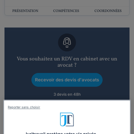
PRÉSENTATION
COMPÉTENCES
COORDONNÉES
Vous souhaitez un RDV en cabinet avec un
avocat ?
Recevoir des devis d'avocats
3 devis en 48h
Reporter sans choisir
Juritravail protège votre vie privée