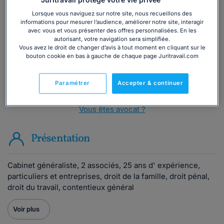
Vous souhaitez une consultation par
téléphone ?
Lorsque vous naviguez sur notre site, nous recueillons des
informations pour mesurer l’audience, améliorer notre site, interagir
avec vous et vous présenter des offres personnalisées. En les
Consulter immédiatement
autorisant, votre navigation sera simplifiée.
Vous avez le droit de changer d’avis à tout moment en cliquant sur le
bouton cookie en bas à gauche de chaque page Juritravail.com
ou appelez le
01 75 75 42 33
(8h à 21h du lundi au
vendredi)
Paramétrer
Accepter & continuer
Vous êtes avocat ?
Présentation
Cabinet généraliste, 2 associés, 25 ans d' expérience,
particuliers et entreprises, droit de la famille, droit pénal,
droit du travail, contentieux général
Voir plus