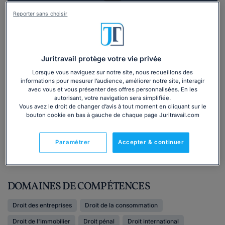
Vous souhaitez une consultation par
Reporter sans choisir
téléphone ?
Consulter immédiatement
Juritravail protège votre vie privée
Lorsque vous naviguez sur notre site, nous recueillons des
ou appelez le
01 75 75 42 33
(8h à 21h du lundi au
informations pour mesurer l’audience, améliorer notre site, interagir
vendredi)
avec vous et vous présenter des offres personnalisées. En les
autorisant, votre navigation sera simplifiée.
Vous avez le droit de changer d’avis à tout moment en cliquant sur le
bouton cookie en bas à gauche de chaque page Juritravail.com
Vous êtes avocat ?
Paramétrer
Accepter & continuer
Compétences
DOMAINES DE COMPÉTENCES
Droit des entreprises
Droit de la consommation
Droit de l'immobilier
Droit pénal
Droit international