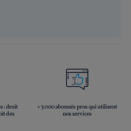
és
: droit
+ 3 000 abonnés pros qui utilisent
oit des
nos services