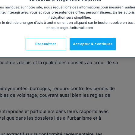
s naviguez sur notre site, nous recueillons des informations pour mesurer l’audie
site, interagir avec vous et vous présenter des offres personnalisées. En les autoris
navigation sera simplifiée.
 le droit de changer d’avis à tout moment en cliquant sur le bouton cookie en bas
chaque page Juritravail.com
Paramétrer
Accepter & continuer
u de Bordeaux depuis 1984, elle intervient dans toute la
pect des délais et la qualité des conseils au cœur de sa
 mitoyennetés, bornages, recours contre les permis de
ubles de voisinage, couvrant aussi bien les règles de
 entreprises et particuliers dans leurs rapports avec
insi que dans les dossiers liés à l'urbanisme et à
r extractif sur la conformité réglementaire, les