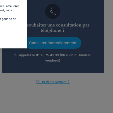
nce, améliorer
ant, votre
 à gauche de
Vous souhaitez une consultation par
téléphone ?
Consulter immédiatement
ou appelez le
01 75 75 42 33
(8h à 21h du lundi au
vendredi)
Vous êtes avocat ?