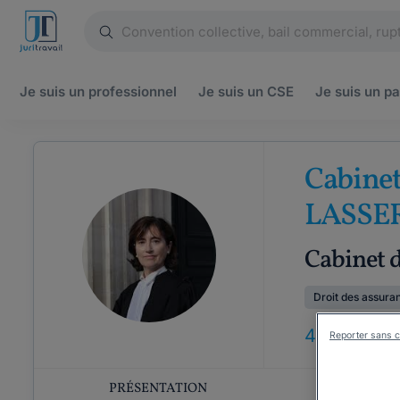
Je suis un
professionnel
Je suis un
CSE
Je suis un
pa
Cabine
LASSE
Cabinet 
Droit des assura
42
ANS
D'E
Reporter sans c
PRÉSENTATION
COMP