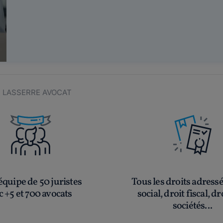
E LASSERRE AVOCAT
quipe de 50 juristes
Tous les droits adress
c +5 et 700 avocats
social, droit fiscal, dr
sociétés...