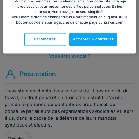
informations pour mesurer l’audience, améliorer notre site, interagir
avec vous et vous présenter des offres personnalisées. En les
Consulter immédiatement
autorisant, votre navigation sera simplifiée.
Vous avez le droit de changer d’avis à tout moment en cliquant sur le
bouton cookie en bas à gauche de chaque page Juritravail.com
ou appelez le
01 75 75 42 33
(8h à 21h du lundi au
vendredi)
Paramétrer
Accepter & continuer
Vous êtes avocat ?
Présentation
J'assiste mes clients dans le cadre de litiges en droit du
travail, en droit pénal et en droit administratif. J'ai une
grande expérience du contentieux prud'homal. Je
conseille par ailleurs des organisations syndicales et leurs
élus, dans le cadre de la défense de leurs mandats
syndicaux et électifs.
Voir plus