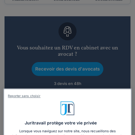
Vous souhaitez un RDV en cabinet avec un
avocat ?
Recevoir des devis d'avocats
3 devis en 48h
Reporter sans choisir
Juritravail protège votre vie privée
Vous souhaitez une consultation par
téléphone ?
Lorsque vous naviguez sur notre site, nous recueillons des