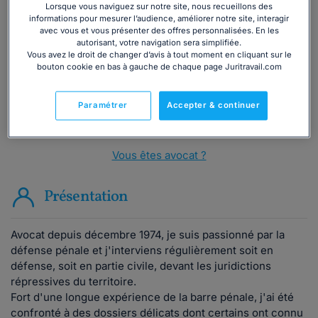
Vous souhaitez une consultation par
Lorsque vous naviguez sur notre site, nous recueillons des
téléphone ?
informations pour mesurer l’audience, améliorer notre site, interagir
avec vous et vous présenter des offres personnalisées. En les
autorisant, votre navigation sera simplifiée.
Consulter immédiatement
Vous avez le droit de changer d’avis à tout moment en cliquant sur le
bouton cookie en bas à gauche de chaque page Juritravail.com
ou appelez le
01 75 75 42 33
(8h à 21h du lundi au
vendredi)
Paramétrer
Accepter & continuer
Vous êtes avocat ?
Présentation
Avocat depuis décembre 1974, je suis passionné par la
défense pénale et j'interviens régulièrement soit en
défense, soit en partie civile, devant les juridictions
répressives du territoire.
Fort d'une longue expérience de la barre pénale, j'ai été
confronté à des dossiers délicats dont certains ont connu