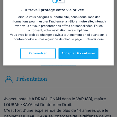
Vous souhaitez une consultation par
Juritravail protège votre vie privée
téléphone ?
Lorsque vous naviguez sur notre site, nous recueillons des
informations pour mesurer l’audience, améliorer notre site, interagir
Consulter immédiatement
avec vous et vous présenter des offres personnalisées. En les
autorisant, votre navigation sera simplifiée.
Vous avez le droit de changer d’avis à tout moment en cliquant sur le
ou appelez le
01 75 75 42 33
(8h à 21h du lundi au
bouton cookie en bas à gauche de chaque page Juritravail.com
vendredi)
Paramétrer
Accepter & continuer
Vous êtes avocat ?
Présentation
Avocat installé à DRAGUIGNAN dans le VAR (83), maître
LOUBAKI-KAYA est Docteur en Droit.
C'est fort d'une expérience de plus de 14 années que le
cabinet LOUBAKI-KAYA se chargera de la défense de vos