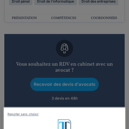
Droit pénal
Droit de l'informatique
Droit des entreprises
PRÉSENTATION
COMPÉTENCES
COORDONNÉES
Vous souhaitez un RDV en cabinet avec un
avocat ?
Recevoir des devis d'avocats
3 devis en 48h
Reporter sans choisir