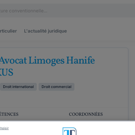
rticulier
L'actualité
juridique
Avocat Limoges Hanife
KUS
Droit international
Droit commercial
ÉTENCES
COORDONNÉES
hoisir