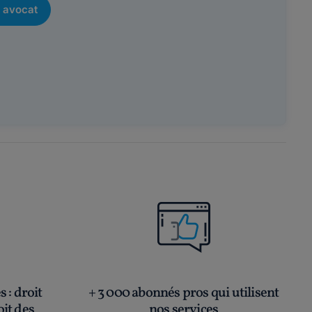
 avocat
és
: droit
+ 3 000 abonnés pros qui utilisent
oit des
nos services