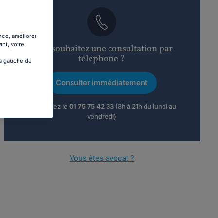
nce, améliorer
ant, votre
Vous souhaitez une consultation par
téléphone ?
 à gauche de
Consulter immédiatement
ou appelez le
01 75 75 42 33
(8h à 21h du lundi au
vendredi)
Vous êtes avocat ?