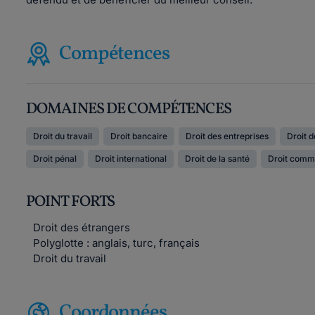
Compétences
DOMAINES DE COMPÉTENCES
Droit du travail
Droit bancaire
Droit des entreprises
Droit d
Droit pénal
Droit international
Droit de la santé
Droit comm
POINT FORTS
Droit des étrangers
Polyglotte : anglais, turc, français
Droit du travail
Coordonnées