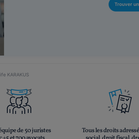
Trouver un
nife KARAKUS
quipe de 50 juristes
Tous les droits adress
c +5 et 700 avocats
social, droit fiscal, dr