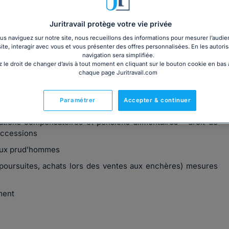
Juritravail protège votre vie privée
s naviguez sur notre site, nous recueillons des informations pour mesurer l’audie
site, interagir avec vous et vous présenter des offres personnalisées. En les autoris
Français, l'Anglais et le Turc. Elle propose aux particuliers
navigation sera simplifiée.
e suivi juridique et assistance aux contentieux devant
 le droit de changer d’avis à tout moment en cliquant sur le bouton cookie en bas
ences très variés.
chaque page Juritravail.com
us a développé une expertise rare en droit des étrangers.
Paramétrer
Accepter & continuer
stations compensatoires et pensions alimentaires - droit de
uccessions
tieux prud’hommes
(poursuites, achats lors des ventes aux enchères) mesures
ment