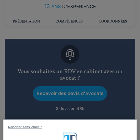
13
ANS
D'EXPÉRIENCE
PRÉSENTATION
COMPÉTENCES
COORDONNÉES
Vous souhaitez un RDV en cabinet avec un
avocat ?
Recevoir des devis d'avocats
3 devis en 48h
Reporter sans choisir