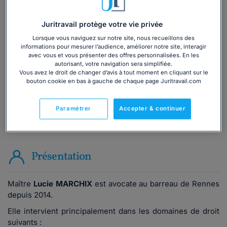
Vous souhaitez une consultation par
Juritravail protège votre vie privée
téléphone ?
Lorsque vous naviguez sur notre site, nous recueillons des
informations pour mesurer l’audience, améliorer notre site, interagir
Consulter immédiatement
avec vous et vous présenter des offres personnalisées. En les
autorisant, votre navigation sera simplifiée.
Vous avez le droit de changer d’avis à tout moment en cliquant sur le
ou appelez le
01 75 75 42 33
(8h à 21h du lundi au
bouton cookie en bas à gauche de chaque page Juritravail.com
vendredi)
Paramétrer
Accepter & continuer
Vous êtes avocat ?
Présentation
Maître
Lucie MARCHIX
est avocate au barreau de Rennes
depuis 2014.
Elle intervient principalement dans les domaines de droit
suivants :