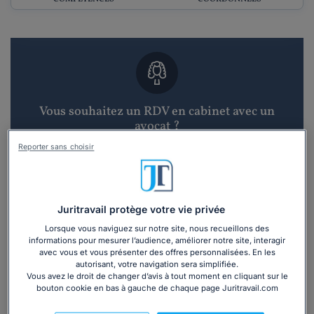
Vous souhaitez un RDV en cabinet avec un
avocat ?
Reporter sans choisir
Recevoir des devis d'avocats
3 devis en 48h
Juritravail protège votre vie privée
Lorsque vous naviguez sur notre site, nous recueillons des
informations pour mesurer l’audience, améliorer notre site, interagir
avec vous et vous présenter des offres personnalisées. En les
autorisant, votre navigation sera simplifiée.
Vous avez le droit de changer d’avis à tout moment en cliquant sur le
Vous souhaitez une consultation par
bouton cookie en bas à gauche de chaque page Juritravail.com
téléphone ?