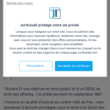
Reporter sans choisir
Vous souhaitez une consultation par
téléphone ?
Juritravail protège votre vie privée
Consulter immédiatement
Lorsque vous naviguez sur notre site, nous recueillons des
informations pour mesurer l’audience, améliorer notre site, interagir
ou appelez le
01 75 75 42 33
(8h à 21h du lundi au
avec vous et vous présenter des offres personnalisées. En les
vendredi)
autorisant, votre navigation sera simplifiée.
Vous avez le droit de changer d’avis à tout moment en cliquant sur le
bouton cookie en bas à gauche de chaque page Juritravail.com
Vous êtes avocat ?
Paramétrer
Accepter & continuer
Présentation
Titulaire D'une maîtrise en droit public et d'un DESS de
droit des affaires, j'ai prêté serment mi-septembre 1987.
J'exerce en qualité d'avocat au centre-ville de Pau ; mes
domaines d'activité privilégiés sont le droit civil (droit des