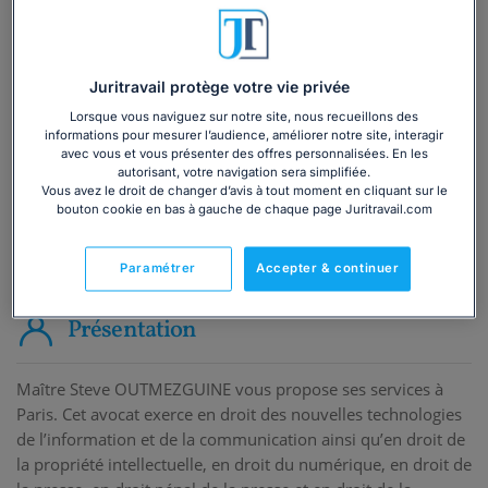
Vous souhaitez une consultation par
téléphone ?
Juritravail protège votre vie privée
Consulter immédiatement
Lorsque vous naviguez sur notre site, nous recueillons des
informations pour mesurer l’audience, améliorer notre site, interagir
avec vous et vous présenter des offres personnalisées. En les
ou appelez le
01 75 75 42 33
(8h à 21h du lundi au
autorisant, votre navigation sera simplifiée.
vendredi)
Vous avez le droit de changer d’avis à tout moment en cliquant sur le
bouton cookie en bas à gauche de chaque page Juritravail.com
Vous êtes avocat ?
Paramétrer
Accepter & continuer
Présentation
Maître Steve OUTMEZGUINE vous propose ses services à
Paris. Cet avocat exerce en droit des nouvelles technologies
de l’information et de la communication ainsi qu’en droit de
la propriété intellectuelle, en droit du numérique, en droit de