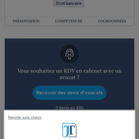
Droit bancaire
PRÉSENTATION
COMPÉTENCES
COORDONNÉES
Vous souhaitez un RDV en cabinet avec un
avocat ?
Recevoir des devis d'avocats
3 devis en 48h
Reporter sans choisir