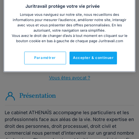
Juritravail protège votre vie privée
Vous souhaitez une consultation par
Lorsque vous naviguez sur notre site, nous recueillons des
téléphone ?
informations pour mesurer l’audience, améliorer notre site, interagir
avec vous et vous présenter des offres personnalisées. En les
autorisant, votre navigation sera simplifiée.
Consulter immédiatement
Vous avez le droit de changer d’avis à tout moment en cliquant sur le
bouton cookie en bas à gauche de chaque page Juritravail.com
ou appelez le
01 75 75 42 33
(8h à 21h du lundi au
vendredi)
Paramétrer
Accepter & continuer
Vous êtes avocat ?
Présentation
Le cabinet ATHENAÏS accompagne les particuliers et les
professionnels face aux aléas de la vie. Notre expertise en
droit des personnes, droit processuel, droit civil et
commercial nous permet d’intervenir sur un grand nombre