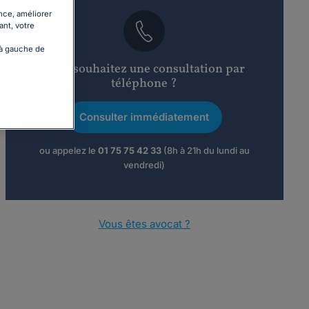
nce, améliorer
ant, votre
 à gauche de
Vous souhaitez une consultation par
téléphone ?
Consulter immédiatement
ou appelez le
01 75 75 42 33
(8h à 21h du lundi au
vendredi)
Vous êtes avocat ?