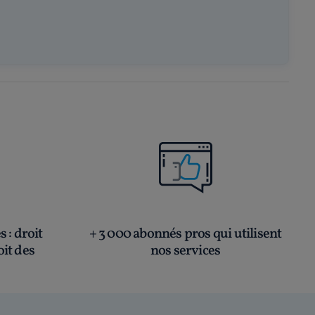
és
: droit
+ 3 000 abonnés pros qui utilisent
oit des
nos services