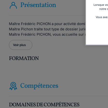
Présentation
Lorsque vou
notre 
Vous avez
Maître Frédéric PICHON a pour activité dominante le
droi
Maitre Pichon traite tout type de dossier juridique tant au
Maître Frédéric PICHON, vous accueille sur rendez-vous 
Voir plus
FORMATION
Compétences
DOMAINES DE COMPÉTENCES