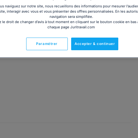
s naviguez sur notre site, nous recueillons des informations pour mesurer l’audie
site, interagir avec vous et vous présenter des offres personnalisées. En les autoris
navigation sera simplifiée.
 le droit de changer d’avis à tout moment en cliquant sur le bouton cookie en bas
chaque page Juritravail.com
t pénal
, le
droit du travail
et le
droit de la presse
.
 stade du conseil qu'au stade judiciaire.
dans son cabinet.
Paramétrer
Accepter & continuer