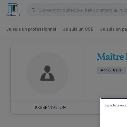
Je suis un
professionnel
Je suis un
CSE
Je suis un
pa
Maître
Droit du travail
Reporter sans c
PRÉSENTATION
COMP