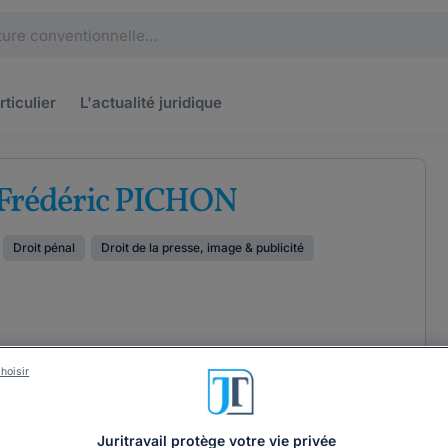
rticulier
L'actualité
juridique
 Frédéric PICHON
Droit pénal
Droit de la presse, image & publicité
hoisir
ÉTENCES
COORDONNÉES
Juritravail protège votre vie privée