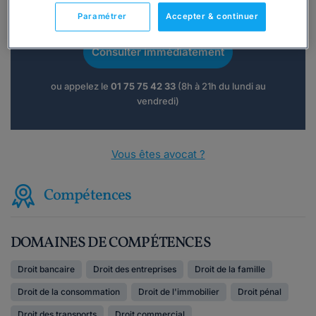
Vous souhaitez une consultation par
téléphone ?
Paramétrer
Accepter & continuer
Consulter immédiatement
ou appelez le
01 75 75 42 33
(8h à 21h du lundi au
vendredi)
Vous êtes avocat ?
Compétences
DOMAINES DE COMPÉTENCES
Droit bancaire
Droit des entreprises
Droit de la famille
Droit de la consommation
Droit de l'immobilier
Droit pénal
Droit des transports
Droit commercial