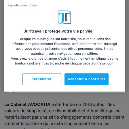
Reporter sans choisir
Vous souhaitez une consultation par
téléphone ?
Consulter immédiatement
Juritravail protège votre vie privée
Lorsque vous naviguez sur notre site, nous recueillons des
informations pour mesurer l’audience, améliorer notre site, interagir
ou appelez le
01 75 75 42 33
(8h à 21h du lundi au
avec vous et vous présenter des offres personnalisées. En les
vendredi)
autorisant, votre navigation sera simplifiée.
Vous avez le droit de changer d’avis à tout moment en cliquant sur le
bouton cookie en bas à gauche de chaque page Juritravail.com
Vous êtes avocat ?
Paramétrer
Accepter & continuer
Présentation
Le Cabinet AVOCATIA
a été fondé en 2016 autour des
valeurs de simplicité, de disponibilité et d'humilité qui se
matérialisent par une série d’engagements concrets visant
à briser la barrière qui existe trop souvent entre les