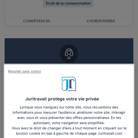
Droit de la consommation
COMPÉTENCES
COORDONNÉES
Vous souhaitez un RDV en cabinet avec un
Reporter sans choisir
avocat ?
Recevoir des devis d'avocats
Juritravail protège votre vie privée
3 devis en 48h
Lorsque vous naviguez sur notre site, nous recueillons des
informations pour mesurer l’audience, améliorer notre site, interagir
avec vous et vous présenter des offres personnalisées. En les
autorisant, votre navigation sera simplifiée.
Vous avez le droit de changer d’avis à tout moment en cliquant sur le
bouton cookie en bas à gauche de chaque page Juritravail.com