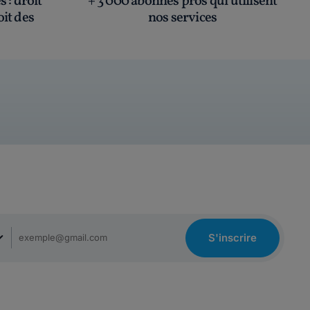
és
: droit
+ 3 000 abonnés pros qui utilisent
oit des
nos services
S'inscrire