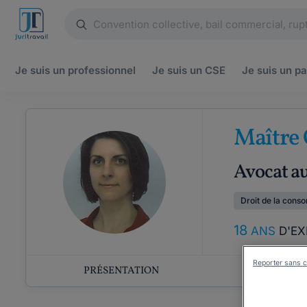
Je suis un
professionnel
Je suis un
CSE
Je suis un
pa
Maître 
Avocat au
Droit de la cons
18
ANS
D'EX
Reporter sans c
PRÉSENTATION
COMP