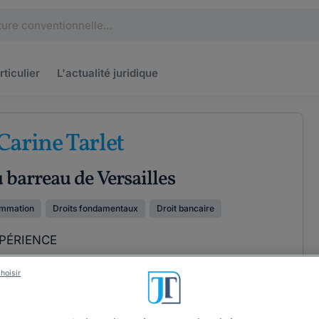
rticulier
L'actualité
juridique
Carine Tarlet
 barreau de Versailles
ommation
Droits fondamentaux
Droit bancaire
PÉRIENCE
hoisir
ÉTENCES
COORDONNÉES