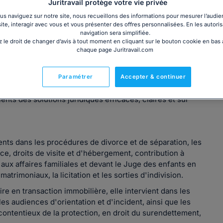
Juritravail protège votre vie privée
s naviguez sur notre site, nous recueillons des informations pour mesurer l’audie
site, interagir avec vous et vous présenter des offres personnalisées. En les autoris
navigation sera simplifiée.
 le droit de changer d’avis à tout moment en cliquant sur le bouton cookie en bas
chaque page Juritravail.com
es depuis 2008, fondatrice de la SELARLU Cabinet Tarlet.
n du pôle droit civil d'un cabinet d'avocats
Paramétrer
Accepter & continuer
x, avant de créer sa propre structure.
nts des solutions juridiques efficaces, claires et sur
ents dans les procédures de divorce et de séparation, les
ce, droits de visite et d'hébergement, contribution à
 aux affaires familiales et devant le Juge des enfants en
atrimoniaux, la licitation et les sorties d'indivision.
e en transaction immobilière, elle intervient dans les
es audiences d'orientation et d'incident, ainsi que les
contentieux de la protection, en droit du surendettement,