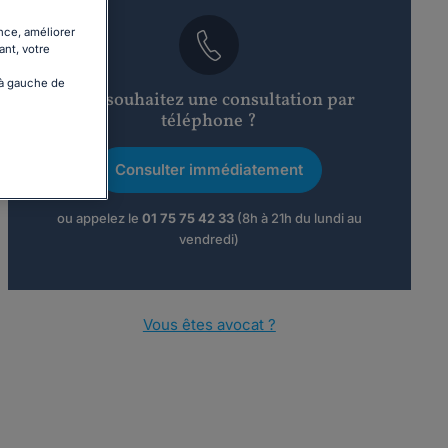
nce, améliorer
ant, votre
 à gauche de
Vous souhaitez une consultation par
téléphone ?
Consulter immédiatement
ou appelez le
01 75 75 42 33
(8h à 21h du lundi au
vendredi)
Vous êtes avocat ?