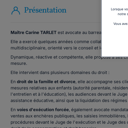
Présentation
Lorsque vou
notre 
Vous avez
Maître Carine TARLET
est avocate au barreau de Versaill
Elle a exercé quelques années comme collaboratrice au sei
multidisciplinaire, orienté vers le conseil et le contentieu
Dynamique, réactive et compétente, elle propose à ses clie
mesure.
Elle intervient dans plusieurs domaines du droit :
En
droit de la famille et divorce
, elle accompagne ses cli
mesures relatives aux enfants (autorité parentale, résiden
l'entretien et à l'éducation), les audiences devant le Juge
assistance éducative, ainsi que la liquidation des régimes m
En
voies d'exécution forcée
, également avocate mandatair
ventes aux enchères publiques, les saisies immobilières, l
procédures devant le Juge de l'exécution et le Juge des 