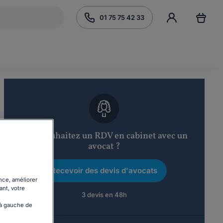
01 75 75 42 33
Vous souhaitez un RDV en cabinet avec un
avocat ?
Recevoir des devis d'avocats
nce, améliorer
ant, votre
3 devis en 48h
 à gauche de