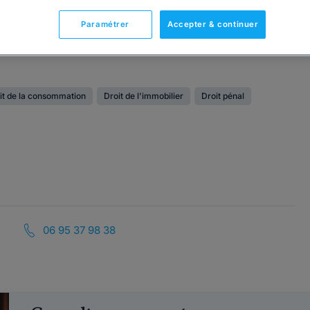
Paramétrer
Accepter & continuer
it de la consommation
Droit de l'immobilier
Droit pénal
06 95 37 98 38