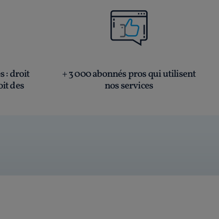
és
: droit
+ 3 000 abonnés pros qui utilisent
oit des
nos services