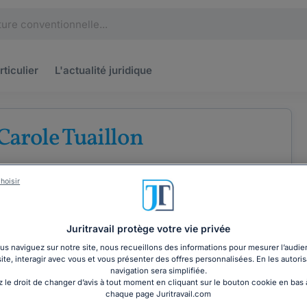
rticulier
L'actualité
juridique
Carole Tuaillon
u barreau de Grasse
hoisir
nces
Droit des entreprises
Droit commercial
Juritravail protège votre vie privée
s naviguez sur notre site, nous recueillons des informations pour mesurer l’audie
COORDONNÉES
site, interagir avec vous et vous présenter des offres personnalisées. En les autoris
navigation sera simplifiée.
 le droit de changer d’avis à tout moment en cliquant sur le bouton cookie en bas
chaque page Juritravail.com