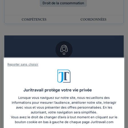
Droit de la consommation
COMPÉTENCES
COORDONNÉES
Vous souhaitez un RDV en cabinet avec un
Reporter sans choisir
avocat ?
Recevoir des devis d'avocats
Juritravail protège votre vie privée
Lorsque vous naviguez sur notre site, nous recueillons des
3 devis en 48h
informations pour mesurer l’audience, améliorer notre site, interagir
avec vous et vous présenter des offres personnalisées. En les
autorisant, votre navigation sera simplifiée.
Vous avez le droit de changer d’avis à tout moment en cliquant sur le
bouton cookie en bas à gauche de chaque page Juritravail.com