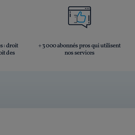
és
: droit
+ 3 000 abonnés pros qui utilisent
oit des
nos services