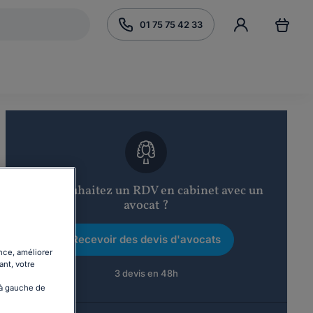
01 75 75 42 33
Vous souhaitez un RDV en cabinet avec un
avocat ?
Recevoir des devis d'avocats
nce, améliorer
ant, votre
3 devis en 48h
 à gauche de