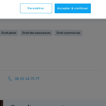
Paramétrer
Accepter & continuer
Droit pénal
Droit des assurances
Droit commercial
06 25 24 75 77