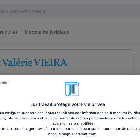
rticulier
L'actualité
juridique
 Valérie VIEIRA
d'avocats au barreau de Meaux
hoisir
e
Droit commercial
Droit du travail
Juritravail protège votre vie privée
s naviguez sur notre site, nous recueillons des informations pour mesurer l’audie
COORDONNÉES
site, interagir avec vous et vous présenter des offres personnalisées. En les autoris
navigation sera simplifiée.
 le droit de changer d’avis à tout moment en cliquant sur le bouton cookie en bas
chaque page Juritravail.com