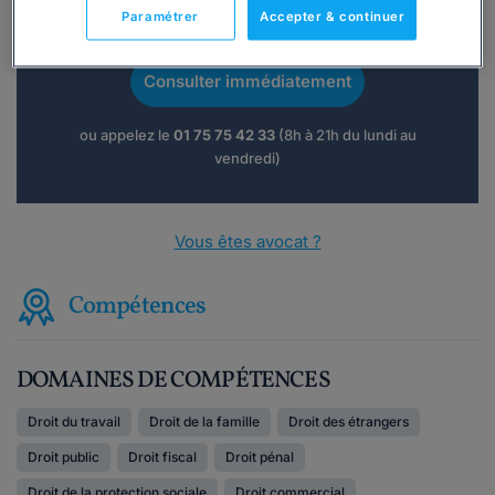
Vous souhaitez une consultation par
Paramétrer
Accepter & continuer
téléphone ?
Consulter immédiatement
ou appelez le
01 75 75 42 33
(8h à 21h du lundi au
vendredi)
Vous êtes avocat ?
Compétences
DOMAINES DE COMPÉTENCES
Droit du travail
Droit de la famille
Droit des étrangers
Droit public
Droit fiscal
Droit pénal
Droit de la protection sociale
Droit commercial