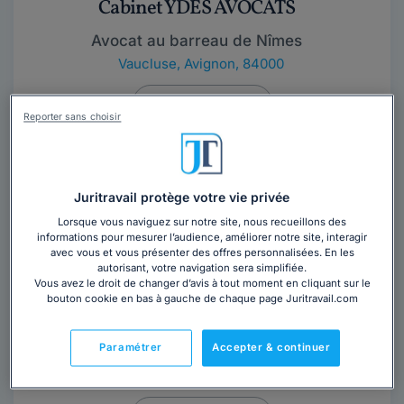
Cabinet YDÈS AVOCATS
Avocat au barreau de Nîmes
Vaucluse
,
Avignon, 84000
Contacter ce cabinet
Reporter sans choisir
https://www.ydes-avocats.com/fr
Juritravail protège votre vie privée
Lorsque vous naviguez sur notre site, nous recueillons des
informations pour mesurer l’audience, améliorer notre site, interagir
avec vous et vous présenter des offres personnalisées. En les
autorisant, votre navigation sera simplifiée.
Vous avez le droit de changer d’avis à tout moment en cliquant sur le
bouton cookie en bas à gauche de chaque page Juritravail.com
Maître Agnès BARRÉ
Paramétrer
Accepter & continuer
Avocat au barreau d'Avignon
Vaucluse
,
Avignon, 84000