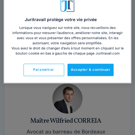
Juritravail protège votre vie privée
Lorsque vous naviguez sur notre site, nous recueillons des
informations pour mesurer l’audience, améliorer notre site, interagir
Cabinet HORAE
avec vous et vous présenter des offres personnalisées. En les
autorisant, votre navigation sera simplifiée.
Vous avez le droit de changer d’avis à tout moment en cliquant sur le
Gironde
,
Mérignac, 33700
bouton cookie en bas à gauche de chaque page Juritravail.com
Contacter ce cabinet
Paramétrer
Accepter & continuer
Maître Wilfried CORREIA
Avocat au barreau de Bordeaux