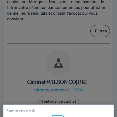
cabinet sur Mérignac. Nous vous recommandons de
filtrer votre sélection par compétences pour afficher
de meilleurs résultats et choisir l’avocat qui vous
convient.
Filtres
Cabinet WILSON COJURI
Gironde
,
Mérignac, 33700
Contacter ce cabinet
Reporter sans choisir