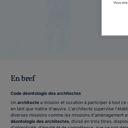
Vous avez
En bref
Code déontologie des architectes
Un
architecte
a mission et vocation à participer à tout c
en tant que maître d'œuvre. L'architecte supervise l'établi
diverses missions comme les missions d'aménagement et 
déontologie des architectes
, divisé en trois titres, disp
d'objectivité, d'équité et de compétence, que ce soit dan