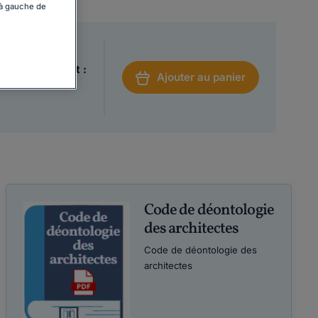
 à gauche de
rmat PDF inclut :
Ajouter au panier
Code de déontologie
des architectes
Code de déontologie des
architectes