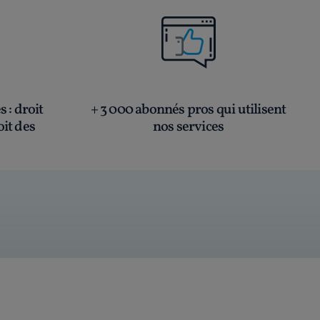
és
: droit
+ 3 000 abonnés pros qui utilisent
oit des
nos services