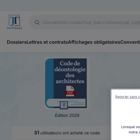
Dossiers
Lettres et contrats
Affichages obligatoires
Conventi
Reporter sans c
Édition 2026
Lorsque vou
31
notre 
utilisateurs ont acheté ce code