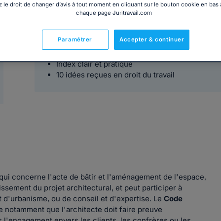
 le droit de changer d’avis à tout moment en cliquant sur le bouton cookie en bas
chaque page Juritravail.com
4,64€ HT
Paramétrer
Accepter & continuer
Votre Code de déontologie des architectes au fo
Index clair et pratique
10 idées reçues en droit du travail
e qui concerne l'acte de bâtir et l'aménagement de l'espace,
ssement du projet architectural, et peut participer à
d'urbanisme, ou de conseil et d'expertise. Le
Code
ose notamment que l'architecte doit faire preuve
s l'engagement envers les clients, les confrères ou les